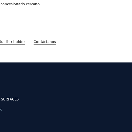
concesionario cercano
tu distribuidor
Contáctanos
A SURFACES
so