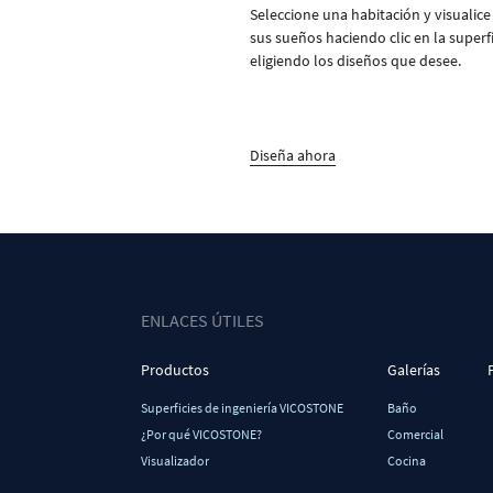
Seleccione una habitación y visualice
sus sueños haciendo clic en la superfi
eligiendo los diseños que desee.
Diseña ahora
ENLACES ÚTILES
Productos
Galerías
Superficies de ingeniería VICOSTONE
Baño
¿Por qué VICOSTONE?
Comercial
Visualizador
Cocina